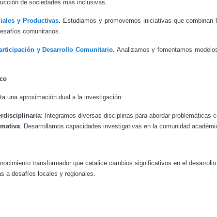
trucción de sociedades más inclusivas.
iales y Productivas
.
Estudiamos y promovemos iniciativas que combinan la 
desafíos comunitarios.
articipación y Desarrollo Comunitario
.
Analizamos y fomentamos modelos ef
co
ta una aproximación dual a la investigación:
erdisciplinaria
: Integramos diversas disciplinas para abordar problemáticas 
rmativa
: Desarrollamos capacidades investigativas en la comunidad académica
cimiento transformador que catalice cambios significativos en el desarroll
s a desafíos locales y regionales.