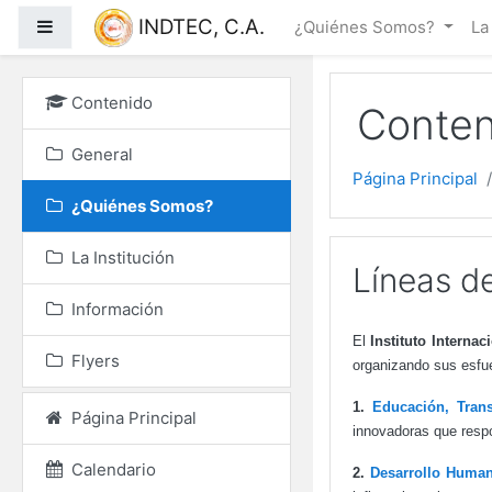
Salta al contenido princ
INDTEC, C.A.
Panel lateral
¿Quiénes Somos?
La
Contenido
Conten
General
Página Principal
¿Quiénes Somos?
La Institución
Líneas de
Información
El
Instituto Interna
Flyers
organizando sus esfue
1.
Educación, Tran
Página Principal
innovadoras que resp
Calendario
2.
Desarrollo Huma