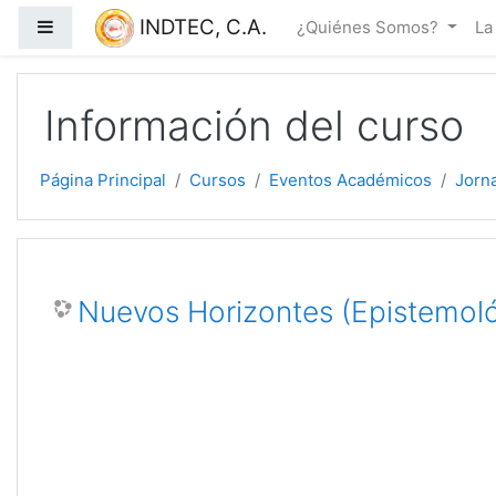
Salta al contenido principal
INDTEC, C.A.
Panel lateral
¿Quiénes Somos?
La
Información del curso
Página Principal
Cursos
Eventos Académicos
Jorna
Nuevos Horizontes (Epistemológ