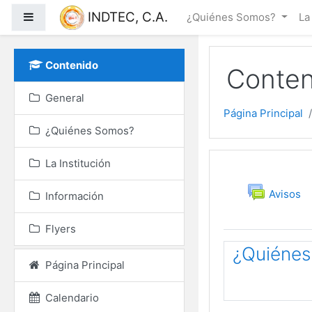
Salta al contenido princ
INDTEC, C.A.
Panel lateral
¿Quiénes Somos?
La
Contenido
Conten
General
Página Principal
¿Quiénes Somos?
La Institución
Diagrama
General
Foro
Avisos
Información
Flyers
¿Quiéne
Página Principal
Calendario