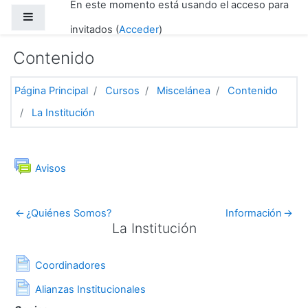
En este momento está usando el acceso para
Salta al contenido principal
Panel lateral
invitados (
Acceder
)
Contenido
Página Principal
Cursos
Miscelánea
Contenido
La Institución
General
Foro
Avisos
←
¿Quiénes Somos?
Información
→
La Institución
La Institución
Página
Coordinadores
Página
Alianzas Institucionales