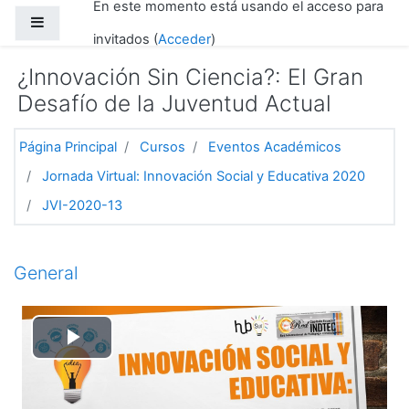
En este momento está usando el acceso para
Salta al contenido principal
Panel lateral
invitados (
Acceder
)
¿Innovación Sin Ciencia?: El Gran
Desafío de la Juventud Actual
Página Principal
Cursos
Eventos Académicos
Jornada Virtual: Innovación Social y Educativa 2020
JVI-2020-13
Diagrama de temas
General
Reproducir
Vídeo